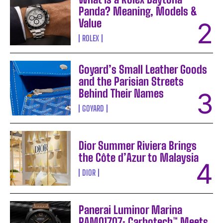
Panda? Meaning, Models &
Value
ROLEX
Goyard’s Small Leather Goods
and the Parisian Streets
Behind Their Names
GOYARD
Dior Summer Riviera Brings
the Côte d’Azur to Malaysia
DIOR
Panerai Luminor Marina
PAM01707: Carbotech™ Meets