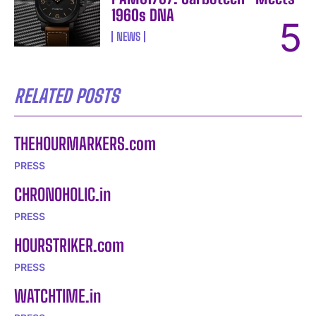
I WANT IN
1960s DNA
NEWS
I've read and accept the
Privacy Policy
.
RELATED POSTS
THEHOURMARKERS.com
PRESS
CHRONOHOLIC.in
PRESS
HOURSTRIKER.com
PRESS
WATCHTIME.in