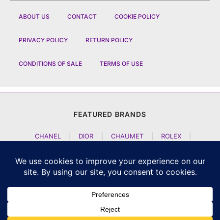
ABOUT US
CONTACT
COOKIE POLICY
PRIVACY POLICY
RETURN POLICY
CONDITIONS OF SALE
TERMS OF USE
FEATURED BRANDS
CHANEL
|
DIOR
|
CHAUMET
|
ROLEX
|
LOUIS VUITTON
|
BULGARI
|
HERMES
|
BREMONT
|
JACOB AND CO
|
TAG HEUER
|
A LANGE SOEHNE
|
ARTYA
|
NOMOS GLASHUETTE
|
H MOSER AND CIE
|
AUDEMARS PIGUET
|
F P JOURNE
|
HARRY WINSTON
|
CZAPEK GENEVE
|
ATELIER WEN
|